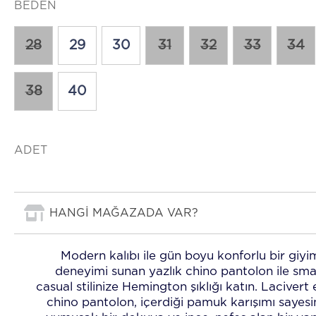
BEDEN
28
29
30
31
32
33
34
38
40
ADET
HANGİ MAĞAZADA VAR?
Modern kalıbı ile gün boyu konforlu bir giyi
deneyimi sunan yazlık chino pantolon ile sma
casual stilinize Hemington şıklığı katın. Lacivert
chino pantolon, içerdiği pamuk karışımı sayes