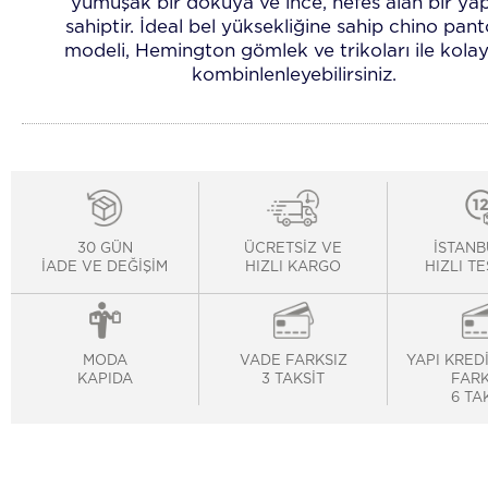
yumuşak bir dokuya ve ince, nefes alan bir ya
sahiptir. İdeal bel yüksekliğine sahip chino pan
modeli, Hemington gömlek ve trikoları ile kolay
kombinlenleyebilirsiniz.
30 GÜN
ÜCRETSİZ VE
İSTANB
İADE VE DEĞİŞİM
HIZLI KARGO
HIZLI T
MODA
VADE FARKSIZ
YAPI KRED
KAPIDA
3 TAKSİT
FARK
6 TA