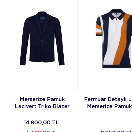
Merserize Pamuk
Fermuar Detaylı L
Lacivert Triko Blazer
Merserize Pamuk
Ceket
Polo
14.800,00
TL