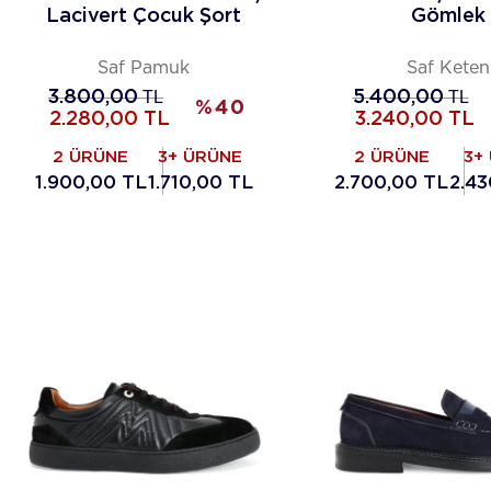
Lacivert Çocuk Şort
Gömlek
Saf Pamuk
Saf Keten
3.800,00
TL
5.400,00
TL
%
40
2.280,00
TL
3.240,00
TL
2 ÜRÜNE
3+ ÜRÜNE
2 ÜRÜNE
3+
1.900,00 TL
1.710,00 TL
2.700,00 TL
2.43