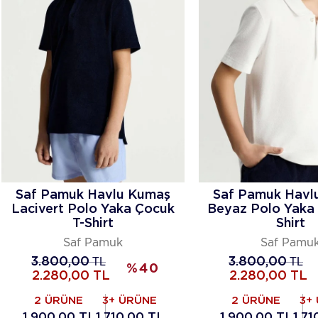
Saf Pamuk Havlu Kumaş
Saf Pamuk Havl
Lacivert Polo Yaka Çocuk
Beyaz Polo Yaka 
T-Shirt
Shirt
Saf Pamuk
Saf Pamu
3.800,00
TL
3.800,00
TL
%
40
2.280,00
TL
2.280,00
TL
2 ÜRÜNE
3+ ÜRÜNE
2 ÜRÜNE
3+
1.900,00 TL
1.710,00 TL
1.900,00 TL
1.71