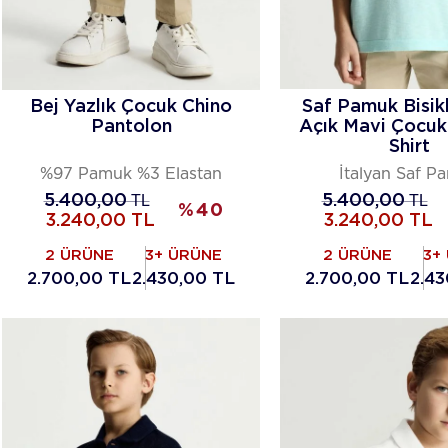
Bej Yazlık Çocuk Chino
Saf Pamuk Bisik
Pantolon
Açık Mavi Çocuk 
Shirt
%97 Pamuk %3 Elastan
İtalyan Saf P
5.400,00
TL
5.400,00
TL
%
40
3.240,00
TL
3.240,00
TL
2 ÜRÜNE
3+ ÜRÜNE
2 ÜRÜNE
3+
2.700,00 TL
2.430,00 TL
2.700,00 TL
2.43