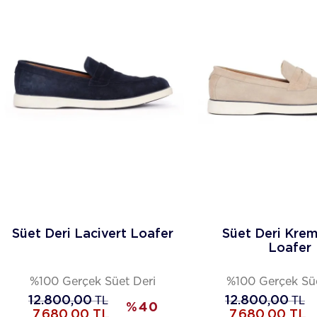
Süet Deri Lacivert Loafer
Süet Deri Krem
Loafer
%100 Gerçek Süet Deri
%100 Gerçek Süe
12.800,00
TL
12.800,00
TL
%
40
7.680,00
TL
7.680,00
TL