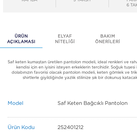
KAPIDA
3 TAKSİT
FARK
6 TA
ÜRÜN
ELYAF
BAKIM
AÇIKLAMASI
NİTELİĞİ
ÖNERİLERİ
Saf keten kumaştan üretilen pantolon modeli, ideal renkleri ve rahat
kendisi için en iyisini isteyen erkeklerin tercihidir. Soğuk tuşesi 
dolabınızın favorisi olacak pantolon modeli, keten gömlek ve trik
shirtlerle giyildiğinde yazlık stilinize şık bir dokunuş katacak
Model
Saf Keten Bağcıklı Pantolon
Ürün Kodu
252401212