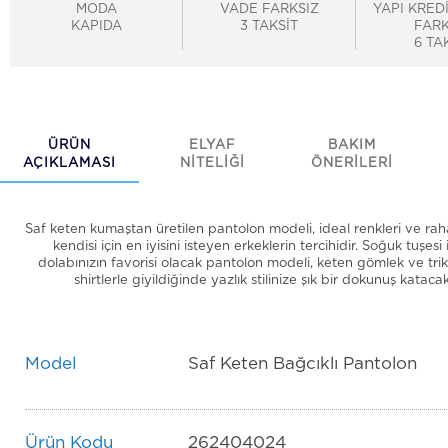
MODA
VADE FARKSIZ
YAPI KRED
KAPIDA
3 TAKSİT
FARK
6 TA
ÜRÜN
ELYAF
BAKIM
AÇIKLAMASI
NİTELİĞİ
ÖNERİLERİ
Saf keten kumaştan üretilen pantolon modeli, ideal renkleri ve rahat
kendisi için en iyisini isteyen erkeklerin tercihidir. Soğuk tuşesi 
dolabınızın favorisi olacak pantolon modeli, keten gömlek ve trik
shirtlerle giyildiğinde yazlık stilinize şık bir dokunuş katacak
Model
Saf Keten Bağcıklı Pantolon
Ürün Kodu
262404024