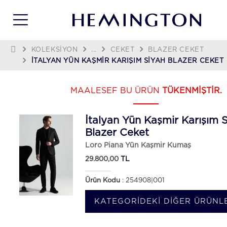
KOLEKSIYON
...
CEKET
BLAZER CEKET
İTALYAN YÜN KAŞMIR KARIŞIM SIYAH BLAZER CEKET
MAALESEF BU ÜRÜN
TÜKENMİŞTİR.
İtalyan Yün Kaşmir Karışım 
Blazer Ceket
Loro Piana Yün Kaşmir Kumaş
TL
29.800,00
Ürün Kodu
: 254908|001
KATEGORIDEKI DIĞER ÜRÜNLE