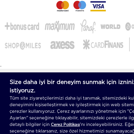
-
T
-Soft
E-Ticaret
Sistemleriyle Hazırlanmıştır.