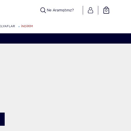
0
ELYAFLAR
İNDİRİM