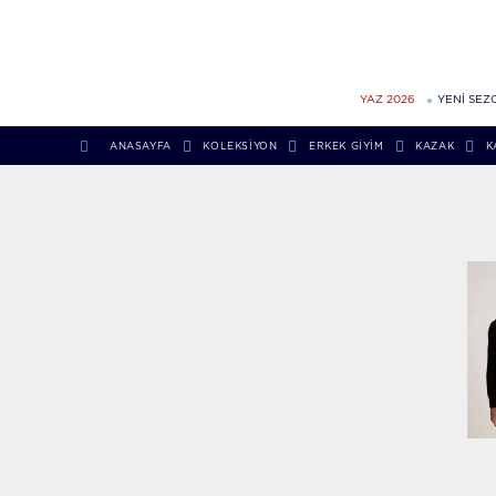
YAZ 2026
YENİ SEZ
ANASAYFA
KOLEKSIYON
ERKEK GIYIM
KAZAK
K