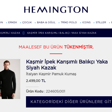
ON
ERKEK
ÇOCUK
BABA & OĞUL
TRİKO POLO
ICONS
STİLLER
AŞMIRLI KAZAK
KAŞMIR İPEK KARIŞIMLI BALIKÇI YAKA SIYAH KAZAK
MAALESEF BU ÜRÜN
TÜKENMİŞTİR.
Kaşmir İpek Karışımlı Balıkçı Yaka
Siyah Kazak
İtalyan Kaşmir Pamuk Kumaş
TL
2.499,00
Ürün Kodu
: 224605|001
KATEGORIDEKI DIĞER ÜRÜNLERE GIT