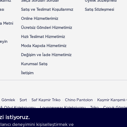
tikamız
Sıkça Sorulan Sorular
Üyelik Sözleşmesi
ası
Satış ve Teslimat Koşullarımız
Satış Sözleşmesi
Online Hizmetlerimiz
a Metni
Ücretsiz Gönderi Hizmetimiz
Hızlı Teslimat Hizmetimiz
eyin
Moda Kapıda Hizmetimiz
Değişim ve İade Hizmetimiz
Kurumsal Satış
İletişim
n Gömlek
Şort
Saf Kaşmir Triko
Chino Pantolon
Kaşmir Karışıml
& Oğul Koleksiyonu
Loungewear Koleksiyonu
Triko
Çocuk Göml