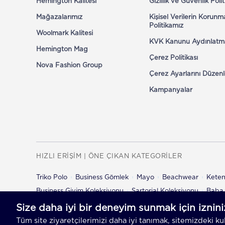
Hemington Kalitesi
Gizlilik ve Güvenlik Poli
Mağazalarımız
Kişisel Verilerin Korunm
Politikamız
Woolmark Kalitesi
KVK Kanunu Aydınlatm
Hemington Mag
Çerez Politikası
Nova Fashion Group
Çerez Ayarlarını Düzenl
Kampanyalar
HIZLI ERİŞİM | ÖNE ÇIKAN KATEGORİLER
Triko Polo
Business Gömlek
Mayo
Beachwear
Kete
Business Giyim Koleksiyonu
Sartorial Koleksiyonu
Baba 
Çocuk Şort
Çocuk Pantolon