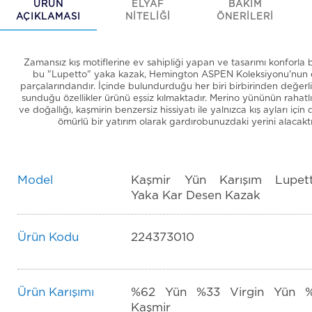
ÜRÜN
ELYAF
BAKIM
AÇIKLAMASI
NİTELİĞİ
ÖNERİLERİ
Zamansız kış motiflerine ev sahipliği yapan ve tasarımı konforla b
bu "Lupetto" yaka kazak, Hemington ASPEN Koleksiyonu'nun 
parçalarındandır. İçinde bulundurduğu her biri birbirinden değerli
sunduğu özellikler ürünü eşsiz kılmaktadır. Merino yününün rahatlı
ve doğallığı, kaşmirin benzersiz hissiyatı ile yalnızca kış ayları için
ömürlü bir yatırım olarak gardırobunuzdaki yerini alacaktı
Model
Kaşmir Yün Karışım Lupet
Yaka Kar Desen Kazak
Ürün Kodu
224373010
Ürün Karışımı
%62 Yün %33 Virgin Yün 
Kaşmir