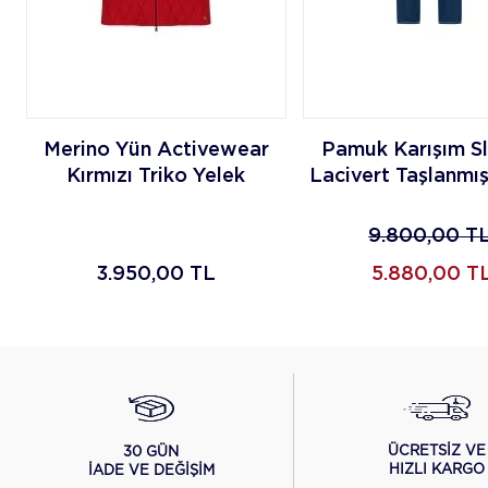
Merino Yün Activewear
Pamuk Karışım Sl
Kırmızı Triko Yelek
Lacivert Taşlanmı
Pantolon
9.800,00
T
3.950,00
TL
5.880,00
T
ÜCRETSİZ VE
30 GÜN
HIZLI KARGO
İADE VE DEĞİŞİM