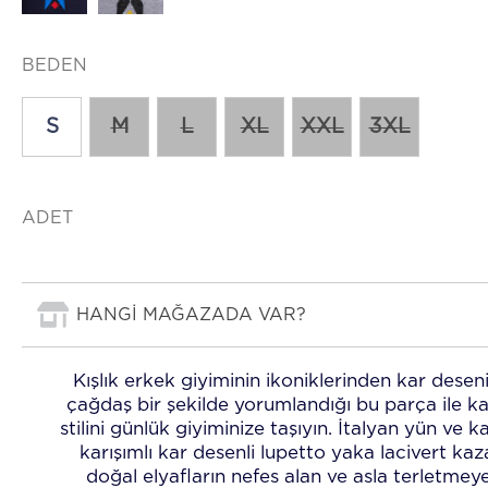
BEDEN
S
M
L
XL
XXL
3XL
ADET
HANGİ MAĞAZADA VAR?
Kışlık erkek giyiminin ikoniklerinden kar desen
çağdaş bir şekilde yorumlandığı bu parça ile k
stilini günlük giyiminize taşıyın. İtalyan yün ve k
karışımlı kar desenli lupetto yaka lacivert kaz
doğal elyafların nefes alan ve asla terletmey