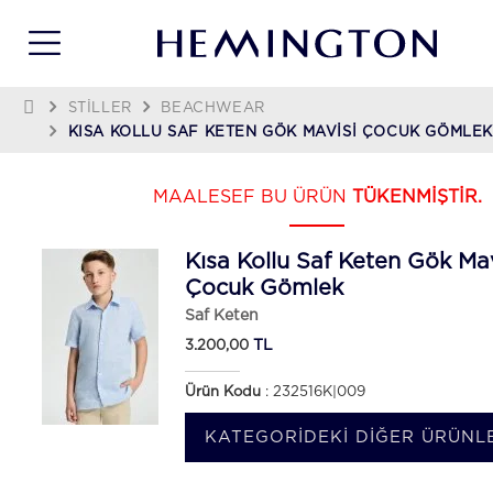
STILLER
BEACHWEAR
KISA KOLLU SAF KETEN GÖK MAVISI ÇOCUK GÖMLE
MAALESEF BU ÜRÜN
TÜKENMİŞTİR.
Kısa Kollu Saf Keten Gök Mav
Çocuk Gömlek
Saf Keten
TL
3.200,00
Ürün Kodu
: 232516K|009
KATEGORIDEKI DIĞER ÜRÜNLE