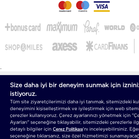
-
T
-Soft
E-Ticaret
Sistemleriyle Hazırlanmıştır.