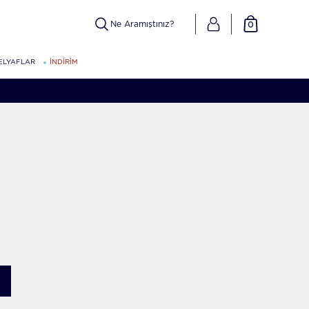
0
ELYAFLAR
İNDİRİM