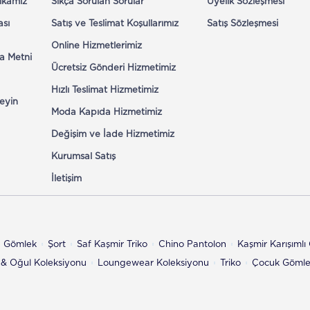
tikamız
Sıkça Sorulan Sorular
Üyelik Sözleşmesi
ası
Satış ve Teslimat Koşullarımız
Satış Sözleşmesi
Online Hizmetlerimiz
a Metni
Ücretsiz Gönderi Hizmetimiz
Hızlı Teslimat Hizmetimiz
eyin
Moda Kapıda Hizmetimiz
Değişim ve İade Hizmetimiz
Kurumsal Satış
İletişim
n Gömlek
Şort
Saf Kaşmir Triko
Chino Pantolon
Kaşmir Karışıml
& Oğul Koleksiyonu
Loungewear Koleksiyonu
Triko
Çocuk Göml