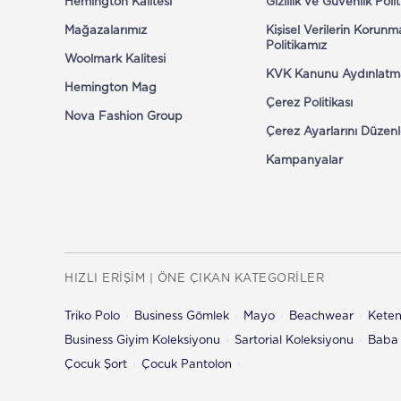
Hemington Kalitesi
Gizlilik ve Güvenlik Poli
Mağazalarımız
Kişisel Verilerin Korunm
Politikamız
Woolmark Kalitesi
KVK Kanunu Aydınlatm
Hemington Mag
Çerez Politikası
Nova Fashion Group
Çerez Ayarlarını Düzenl
Kampanyalar
HIZLI ERİŞİM | ÖNE ÇIKAN KATEGORİLER
Triko Polo
Business Gömlek
Mayo
Beachwear
Kete
Business Giyim Koleksiyonu
Sartorial Koleksiyonu
Baba 
Çocuk Şort
Çocuk Pantolon