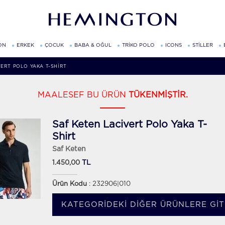
ON
ERKEK
ÇOCUK
BABA & OĞUL
TRİKO POLO
ICONS
STİLLER
VERT POLO YAKA T-SHIRT
MAALESEF BU ÜRÜN
TÜKENMİŞTİR.
Saf Keten Lacivert Polo Yaka T-
Shirt
Saf Keten
TL
1.450,00
Ürün Kodu
: 232906|010
KATEGORIDEKI DIĞER ÜRÜNLERE GIT