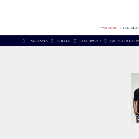
YAZ 2026
YENİ SEZ
ANASAYFA
STILLER
BEACHWEAR
SAF KETEN LACI