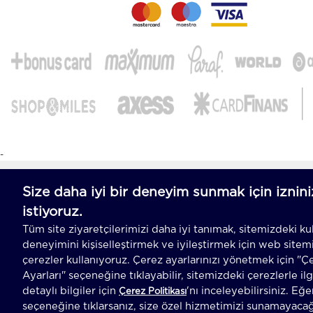
-
T
-Soft
E-Ticaret
Sistemleriyle Hazırlanmıştır.