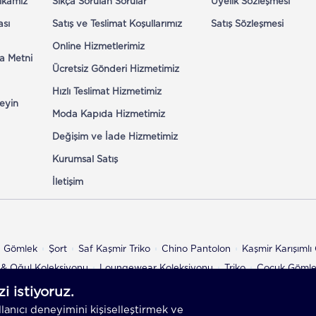
tikamız
Sıkça Sorulan Sorular
Üyelik Sözleşmesi
ası
Satış ve Teslimat Koşullarımız
Satış Sözleşmesi
Online Hizmetlerimiz
a Metni
Ücretsiz Gönderi Hizmetimiz
Hızlı Teslimat Hizmetimiz
eyin
Moda Kapıda Hizmetimiz
Değişim ve İade Hizmetimiz
Kurumsal Satış
İletişim
n Gömlek
Şort
Saf Kaşmir Triko
Chino Pantolon
Kaşmir Karışıml
& Oğul Koleksiyonu
Loungewear Koleksiyonu
Triko
Çocuk Göml