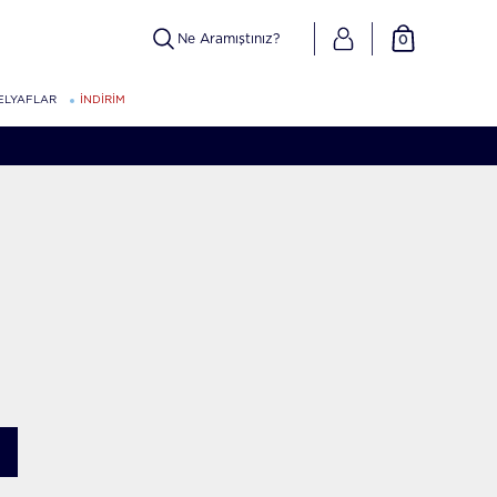
0
ELYAFLAR
İNDİRİM