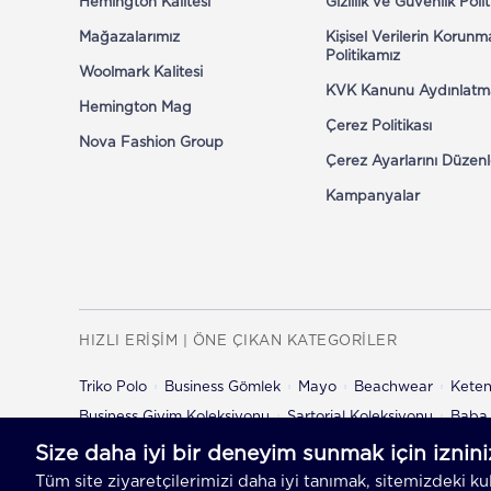
Hemington Kalitesi
Gizlilik ve Güvenlik Poli
Mağazalarımız
Kişisel Verilerin Korunm
Politikamız
Woolmark Kalitesi
KVK Kanunu Aydınlatm
Hemington Mag
Çerez Politikası
Nova Fashion Group
Çerez Ayarlarını Düzenl
Kampanyalar
HIZLI ERİŞİM | ÖNE ÇIKAN KATEGORİLER
Triko Polo
Business Gömlek
Mayo
Beachwear
Kete
Business Giyim Koleksiyonu
Sartorial Koleksiyonu
Baba 
Çocuk Şort
Çocuk Pantolon