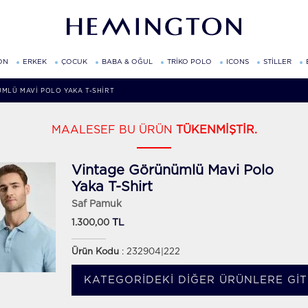
ON
ERKEK
ÇOCUK
BABA & OĞUL
TRİKO POLO
ICONS
STİLLER
MLÜ MAVI POLO YAKA T-SHIRT
MAALESEF BU ÜRÜN
TÜKENMİŞTİR.
Vintage Görünümlü Mavi Polo
Yaka T-Shirt
Saf Pamuk
TL
1.300,00
Ürün Kodu
: 232904|222
KATEGORIDEKI DIĞER ÜRÜNLERE GIT