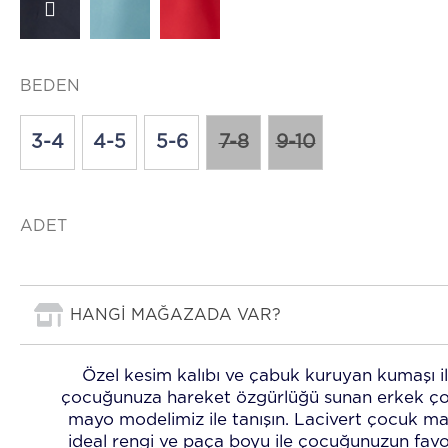
BEDEN
3-4
4-5
5-6
7-8
9-10
ADET
HANGİ MAĞAZADA VAR?
Özel kesim kalıbı ve çabuk kuruyan kumaşı i
çocuğunuza hareket özgürlüğü sunan erkek ç
mayo modelimiz ile tanışın. Lacivert çocuk ma
ideal rengi ve paça boyu ile çocuğunuzun favor