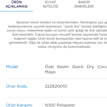
ÜRÜN
ELYAF
BAKIM
AÇIKLAMASI
NİTELİĞİ
ÖNERİLERİ
Sezonun trend renkleri ve desenlerinden, Hemington yaz g
koleksiyonlarına uyumla tasarlanan, "quick dry" kumaş özelliğine
çocuk mayo, mükemmel kalıbı ve birinci sınıf işçiliği ile öne çıkmak
özel kesimlidir. Çabuk kuruyan inovatif kumaşı sayesinde fonk
kullanım sağlar. Ürün kendi kumaşından özel taşıma kılıfı ile bi
gelmektedir. Oğlu ile ortak şıklık yaşamak isteyen babalar için, 
baba versiyonu da bulunmaktadır.
Model
Özel Kesim Quick Dry Çoc
Mayo
Ürün Kodu
222820010
Ürün Karışımı
%100 Polyester