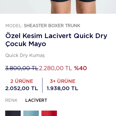
MODEL:
SHEASTER BOXER TRUNK
Özel Kesim Lacivert Quick Dry
Çocuk Mayo
Quick Dry Kumaş
3.800,00 TL
2.280,00 TL
%40
2 ÜRÜNE
3+ ÜRÜNE
2.052,00 TL
1.938,00 TL
RENK
LACIVERT