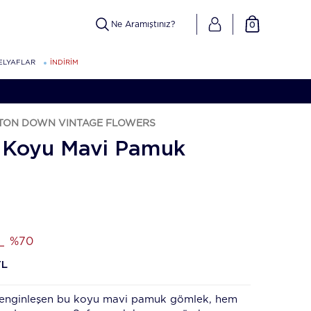
0
ELYAFLAR
İNDİRİM
TTON DOWN VINTAGE FLOWERS
n Koyu Mavi Pamuk
L
%70
TL
 zenginleşen bu koyu mavi pamuk gömlek, hem