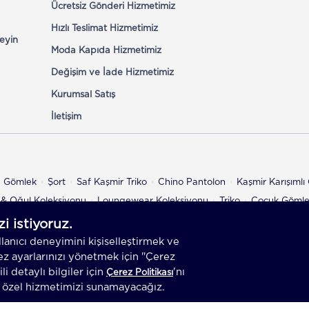
Ücretsiz Gönderi Hizmetimiz
Hızlı Teslimat Hizmetimiz
eyin
Moda Kapıda Hizmetimiz
Değişim ve İade Hizmetimiz
Kurumsal Satış
İletişim
n Gömlek
Şort
Saf Kaşmir Triko
Chino Pantolon
Kaşmir Karışıml
& Oğul Koleksiyonu
Loungewear Koleksiyonu
Triko
Çocuk Göml
az.