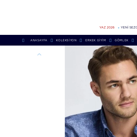
YAZ 2026
YENİ SEZ
ANASAYFA
KOLEKSIYON
ERKEK GIYIM
GÖMLEK