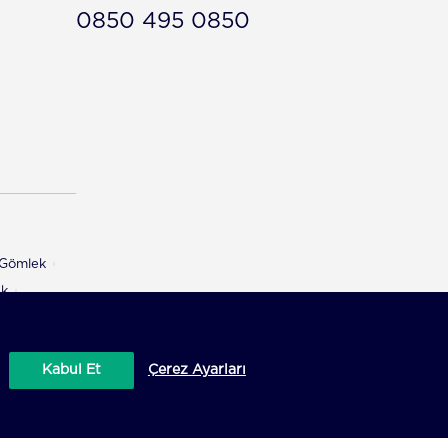
0850 495 0850
ı Gömlek
ek