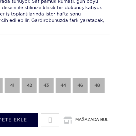
r arada sunuyor. Saf pamuk kumaşı, gün boyu
 deseni ile stilinize klasik bir dokunuş katıyor.
r iş toplantılarında ister hafta sonu
rcih edilebilir. Gardırobunuzda fark yaratacak,
41
42
43
44
46
48
PETE EKLE
MAĞAZADA BUL