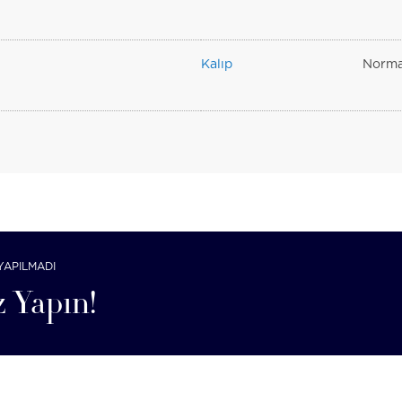
Kalıp
Norma
YAPILMADI
 Yapın!