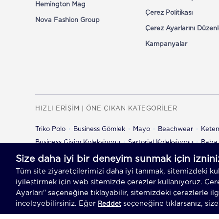
Hemington Mag
Çerez Politikası
Nova Fashion Group
Çerez Ayarlarını Düzenl
Kampanyalar
HIZLI ERİŞİM | ÖNE ÇIKAN KATEGORİLER
Triko Polo
Business Gömlek
Mayo
Beachwear
Kete
Business Giyim Koleksiyonu
Sartorial Koleksiyonu
Baba 
Çocuk Şort
Çocuk Pantolon
© 2026 Hemington
Her Hakkı Saklıdır, Kopyalanam