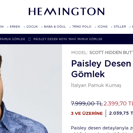
ON
ERKEK
ÇOCUK
BABA & OĞUL
TRİKO POLO
ICONS
STİLLER
PAMUK GÖMLEK
PAISLEY DESEN KOYU MAVI PAMUK GÖMLEK
MODEL:
SCOTT HIDDEN BU
Paisley Dese
Gömlek
İtalyan Pamuk Kumaş
7.999,00 TL
2.399,70 T
3 VE ÜZERİNE
2.039,75 
Paisley desen detaylarıyla