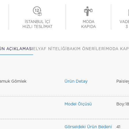
İSTANBUL İÇİ
MODA
VADE
HIZLI TESLİMAT
KAPIDA
3
ÜN AÇIKLAMASI
ELYAF NİTELİĞİ
BAKIM ÖNERİLERİ
MODA KAP
 Pamuk Gömlek
Ürün Detay
Paisle
Model Ölçüsü
Boy:1
Görseldeki Ürün Bedeni
41