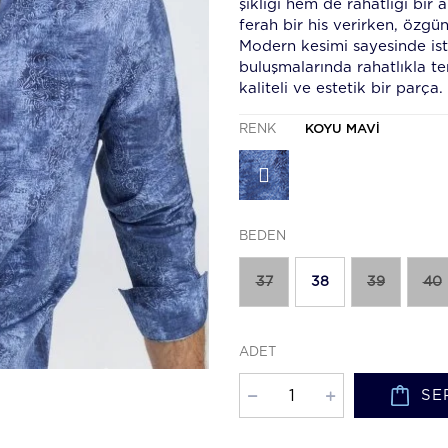
şıklığı hem de rahatlığı bi
ferah bir his verirken, özgün
Modern kesimi sayesinde iste
buluşmalarında rahatlıkla te
kaliteli ve estetik bir parça.
RENK
KOYU MAVI
BEDEN
37
38
39
40
ADET
SE