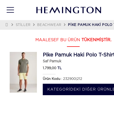
STILLER
BEACHWEAR
PIKE PAMUK HAKI POLO 
MAALESEF BU ÜRÜN
TÜKENMİŞTİR.
Pike Pamuk Haki Polo T-Shir
Saf Pamuk
TL
1.799,00
Ürün Kodu
: 232900|212
KATEGORIDEKI DIĞER ÜRÜNLE