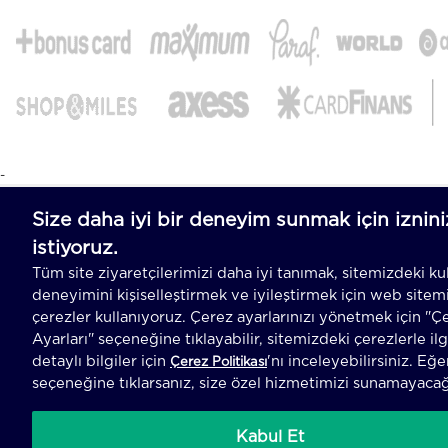
-
T
-Soft
E-Ticaret
Sistemleriyle Hazırlanmıştır.